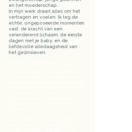
en het moederschap.
In mijn werk draait alles om het
vertragen en voelen. Ik leg de
echte, ongeposeerde momenten
vast: de kracht van een
veranderend lichaam, de eerste
dagen met je baby, en de
liefdevolle alledaagsheid van
het gezinsleven.
Over de samenwerking
Veel vrouwen die bij Fysio MamaLot
trainen, staan midden in een fase
waarin hun lijf verandert, hun wereld
verschuift en alles soms tegelijk veel
én prachtig is. Dat is precies de
periode waarin ik vaak met mijn
camera kom, om even stil te staan
bij wat er nú is.
Omdat ik zelf ook bij Fysio MamaLot
train, weet ik hoe belangrijk het is
om je lichaam te begrijpen en te