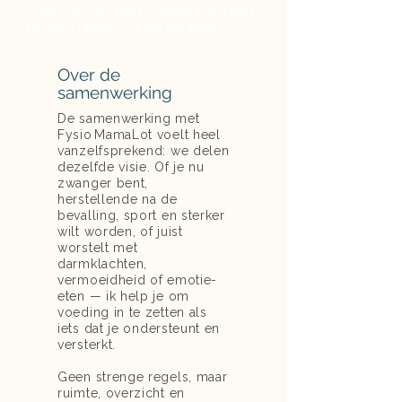
voeding, op een manier die past
bij hun leven, lijf en doelen.
Over de
samenwerking
De samenwerking met
Fysio MamaLot voelt heel
vanzelfsprekend: we delen
dezelfde visie. Of je nu
zwanger bent,
herstellende na de
bevalling, sport en sterker
wilt worden, of juist
worstelt met
darmklachten,
vermoeidheid of emotie-
eten — ik help je om
voeding in te zetten als
iets dat je ondersteunt en
versterkt.
Geen strenge regels, maar
ruimte, overzicht en