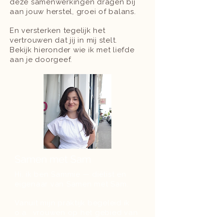
deze samenwerkingen dragen bij
aan jouw herstel, groei of balans.
En versterken tegelijk het
vertrouwen dat jij in mij stelt.
Bekijk hieronder wie ik met liefde
aan je doorgeef.
Samen met Sam
Hi, ik ben Sammie — diëtist en
eigenaar van Samen met Sam.
Vanuit mijn praktijk begeleid ik
o.a. vrouwen op het gebied van