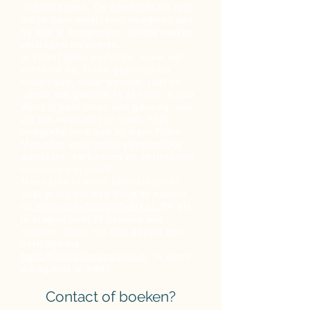
ondersteunen. De aandacht en rust
die je daar vindt, sluit naadloos aan
bij hoe ik fotografeer: ruimte maken,
vertragen en voelen.
Ik streef geen perfectie, maar wel
echtheid na. Geen geposeerde
houdingen, maar warmte, rust en
ruimte om gewoon te zijn wie je ben.
Want jij bent meer dan genoeg, ook
als het even niet zo voelt. Mijn
fotografie sluit aan bij waar Fysio
MamaLot voor staat: persoonlijke
aandacht, verbinding en vertrouwen
opbouwen in jezelf.
Meer zien of even kennismaken?
Voel je vrij om een kijkje te nemen
op
www.jitskefotografeert.nl.
En als
je vragen hebt of gewoon wilt
sparren, stuur me dan gerust een
berichtje via
hallo@jitskefotografeert.nl
. Ik denk
graag met je mee!
Contact of boeken?