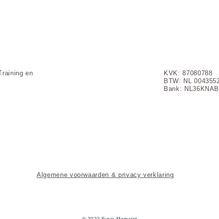
Training en
KVK: 87080788
BTW: NL 004355
Bank: NL36KNAB
Algemene voorwaarden & privacy verklaring
​© 2022 Fysio Mamalot