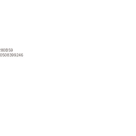
280B59
0508399246